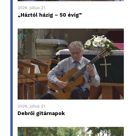
2026. július 21.
„Háztól házig – 50 évig”
2026. július 21.
Debrői gitárnapok