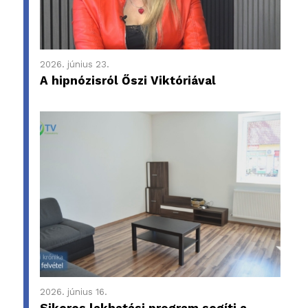
2026. június 23.
A hipnózisról Őszi Viktóriával
2026. június 16.
Sikeres lakhatási program segíti a