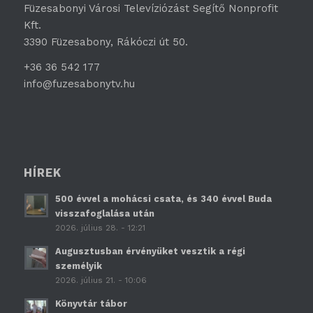
Füzesabonyi Városi Televíziózást Segítő Nonprofit
Kft.
3390 Füzesabony, Rákóczi út 50.
+36 36 542 177
info@fuzesabonytv.hu
HÍREK
500 évvel a mohácsi csata, és 340 évvel Buda
visszafoglalása után
2026. július 28. - 12:21
Augusztusban érvényüket vesztik a régi
személyik
2026. július 21. - 10:06
Könyvtár tábor