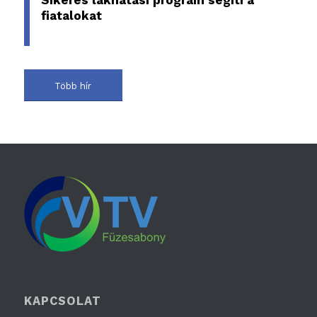
fiatalokat
Több hír
KAPCSOLAT