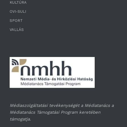
KULTÚRA
OVI-SULI
SPORT
VALLÁS
Médiaszolgáltatási tevékenységét a Médiatanács a
Médiatanács Támogatási Program keretében
támogatja.