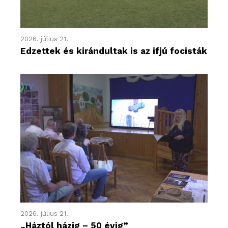
2026. július 21.
Edzettek és kirándultak is az ifjú focisták
2026. július 21.
„Háztól házig – 50 évig”