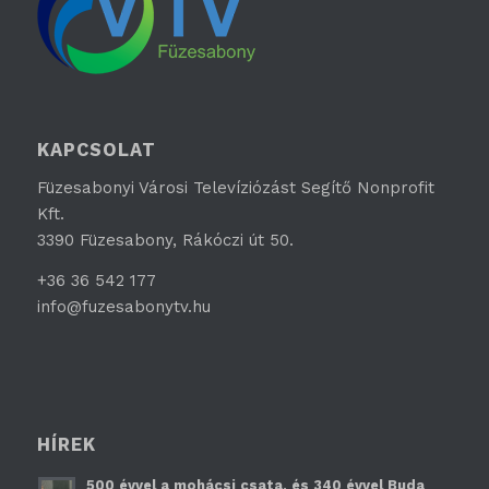
KAPCSOLAT
Füzesabonyi Városi Televíziózást Segítő Nonprofit
Kft.
3390 Füzesabony, Rákóczi út 50.
+36 36 542 177
info@fuzesabonytv.hu
HÍREK
500 évvel a mohácsi csata, és 340 évvel Buda