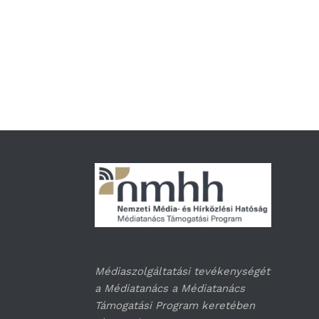
Médiaszolgáltatási tevékenységét
a Médiatanács a Médiatanács
Támogatási Program keretében