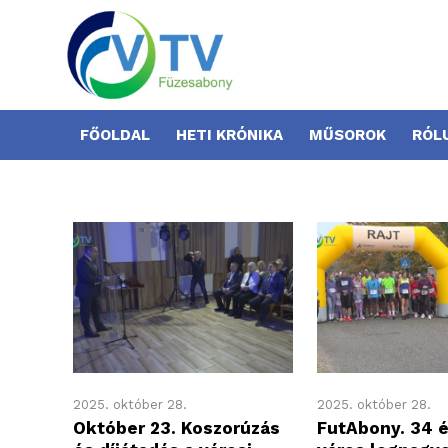
FŐOLDAL
HETI KRÓNIKA
MŰSOROK
RÓL
2025. október 28.
2025. október 28.
Október 23. Koszorúzás
FutAbony. 34 