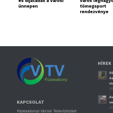
és díjátadás a városi
város legnagy
ünnepen
tömegsport
rendezvénye
HÍREK
50
és
vi
20
Au
KAPCSOLAT
ve
20
Füzesabonyi Városi Televíziózást