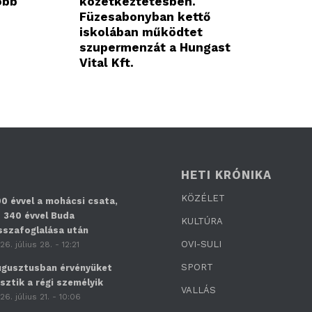
obb
közétkeztetésben.
Füzesabonyban kettő
iskolában működtet
szupermenzát a Hungast
Vital Kft.
HETI KRÓNIKA
KÖZÉLET
0 évvel a mohácsi csata,
 340 évvel Buda
KULTÚRA
sszafoglalása után
OVI-SULI
26. július 28. - 12:21
SPORT
gusztusban érvényüket
sztik a régi személyik
VALLÁS
26. július 21. - 10:06