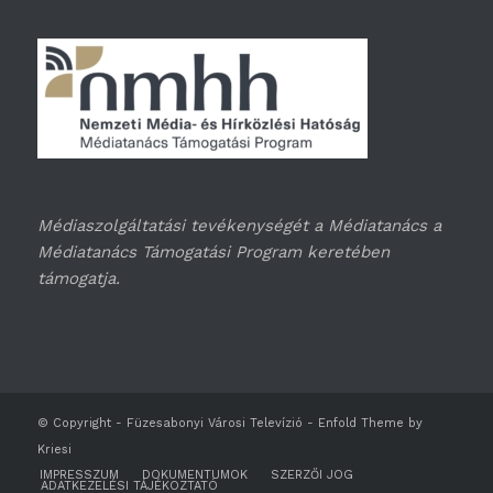
Médiaszolgáltatási tevékenységét a Médiatanács a
Médiatanács Támogatási Program keretében
támogatja.
© Copyright -
Füzesabonyi Városi Televízió
-
Enfold Theme by
Kriesi
IMPRESSZUM
DOKUMENTUMOK
SZERZŐI JOG
ADATKEZELÉSI TÁJÉKOZTATÓ