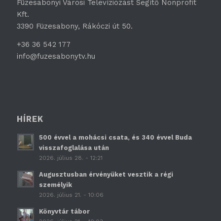
Füzesabonyi Városi Televíziózást Segítő Nonprofit
Kft.
3390 Füzesabony, Rákóczi út 50.
+36 36 542 177
info@fuzesabonytv.hu
HÍREK
500 évvel a mohácsi csata, és 340 évvel Buda
visszafoglalása után
2026. július 28. - 12:21
Augusztusban érvényüket vesztik a régi
személyik
2026. július 21. - 10:06
Könyvtár tábor