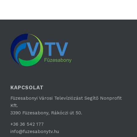
KAPCSOLAT
Füzesabonyi Városi Televíziózást Segítő Nonprofit
Kft.
3390 Füzesabony, Rákóczi út 50.
+36 36 542 177
info@fuzesabonytv.hu