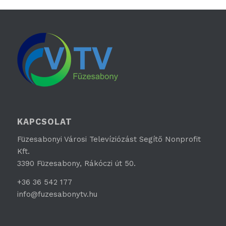
KAPCSOLAT
Füzesabonyi Városi Televíziózást Segítő Nonprofit
Kft.
3390 Füzesabony, Rákóczi út 50.
+36 36 542 177
info@fuzesabonytv.hu