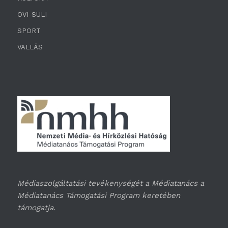
OVI-SULI
SPORT
VALLÁS
Médiaszolgáltatási tevékenységét a Médiatanács a
Médiatanács Támogatási Program keretében
támogatja.