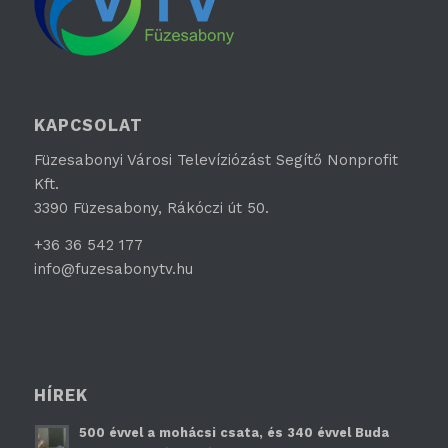
KAPCSOLAT
Füzesabonyi Városi Televíziózást Segítő Nonprofit
Kft.
3390 Füzesabony, Rákóczi út 50.
+36 36 542 177
info@fuzesabonytv.hu
HÍREK
500 évvel a mohácsi csata, és 340 évvel Buda