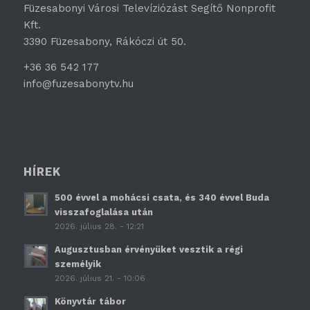
Füzesabonyi Városi Televíziózást Segítő Nonprofit
Kft.
3390 Füzesabony, Rákóczi út 50.
+36 36 542 177
info@fuzesabonytv.hu
HÍREK
500 évvel a mohácsi csata, és 340 évvel Buda
visszafoglalása után
2026. július 28. - 12:21
Augusztusban érvényüket vesztik a régi
személyik
2026. július 21. - 10:06
Könyvtár tábor