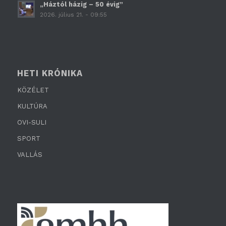
„Háztól házig – 50 évig”
2026. július 21. - 09:55
HETI KRÓNIKA
KÖZÉLET
KULTÚRA
OVI-SULI
SPORT
VALLÁS