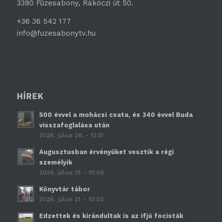
3390 Füzesabony, Rákóczi út 50.
+36 36 542 177
info@fuzesabonytv.hu
HÍREK
500 évvel a mohácsi csata, és 340 évvel Buda
visszafoglalása után
2026. július 28. - 12:21
Augusztusban érvényüket vesztik a régi
személyik
2026. július 21. - 10:06
Könyvtár tábor
2026. július 21. - 10:03
Edzettek és kirándultak is az ifjú focisták