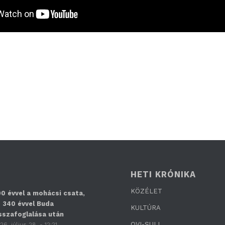
HETI KRÓNIKA
KÖZÉLET
0 évvel a mohácsi csata,
 340 évvel Buda
KULTÚRA
sszafoglalása után
OVI-SULI
26. július 28. - 12:21