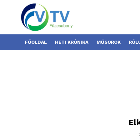
FŐOLDAL
HETI KRÓNIKA
MŰSOROK
RÓL
El