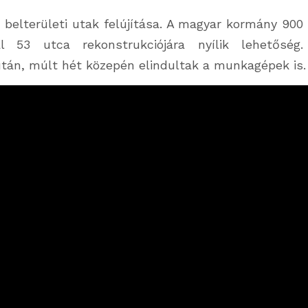
 belterületi utak felújítása. A magyar kormány 900 m
l 53 utca rekonstrukciójára nyílik lehetőség.
után, múlt hét közepén elindultak a munkagépek is
.