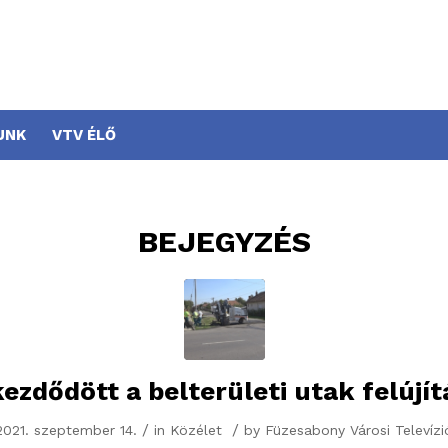
UNK
VTV ÉLŐ
BEJEGYZÉS
kezdődött a belterületi utak felújít
/
/
2021. szeptember 14.
in
Közélet
by
Füzesabony Városi Televízi