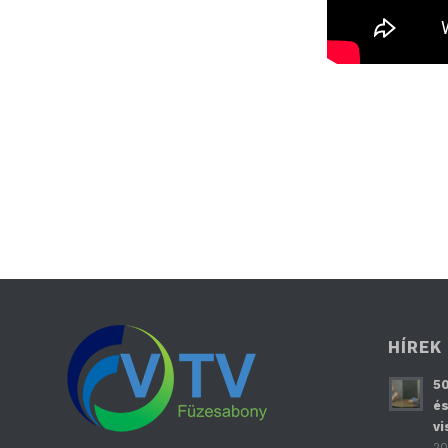
HÍREK
50
és
vi
20