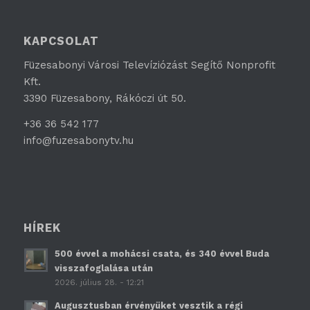
KAPCSOLAT
Füzesabonyi Városi Televíziózást Segítő Nonprofit
Kft.
3390 Füzesabony, Rákóczi út 50.
+36 36 542 177
info@fuzesabonytv.hu
HÍREK
500 évvel a mohácsi csata, és 340 évvel Buda
visszafoglalása után
2026. július 28. - 12:21
Augusztusban érvényüket vesztik a régi