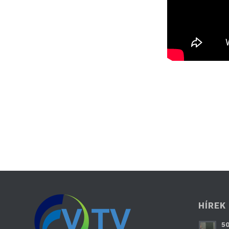
HÍREK
50