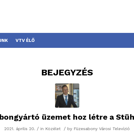
UNK
VTV ÉLŐ
BEJEGYZÉS
bongyártó üzemet hoz létre a Stü
/
/
2021. április 20.
in
Közélet
by
Füzesabony Városi Televízió