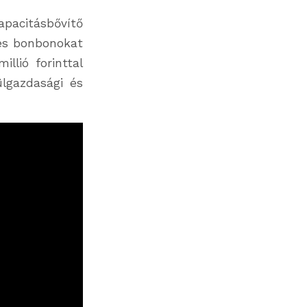
acitásbővítő
es bonbonokat
llió forinttal
ülgazdasági és