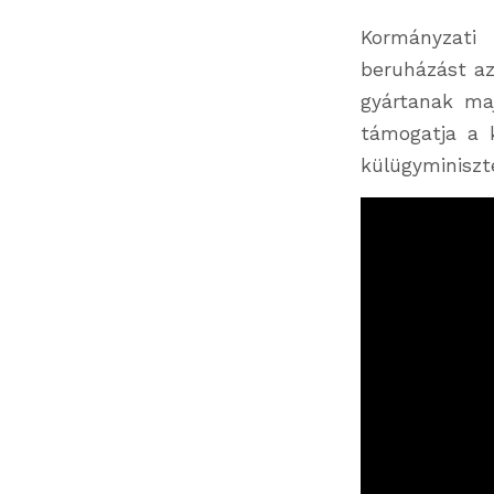
Kormányzati
beruházást a
gyártanak maj
támogatja a k
külügyminiszt