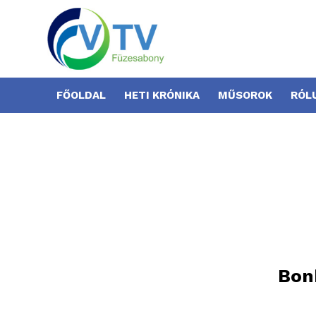
FŐOLDAL
HETI KRÓNIKA
MŰSOROK
RÓL
Bon