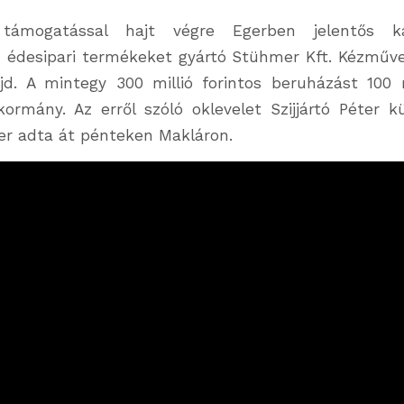
 támogatással hajt végre Egerben jelentős kap
z édesipari termékeket gyártó Stühmer Kft. Kézműv
d. A mintegy 300 millió forintos beruházást 100 mi
ormány. Az erről szóló oklevelet Szijjártó Péter k
er adta át pénteken Makláron.