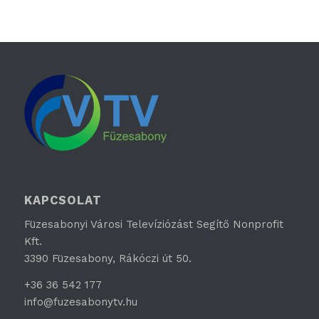
KAPCSOLAT
Füzesabonyi Városi Televíziózást Segítő Nonprofit
Kft.
3390 Füzesabony, Rákóczi út 50.
+36 36 542 177
info@fuzesabonytv.hu