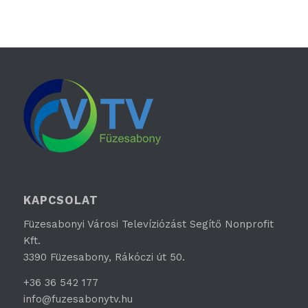
KAPCSOLAT
Füzesabonyi Városi Televíziózást Segítő Nonprofit
Kft.
3390 Füzesabony, Rákóczi út 50.
+36 36 542 177
info@fuzesabonytv.hu