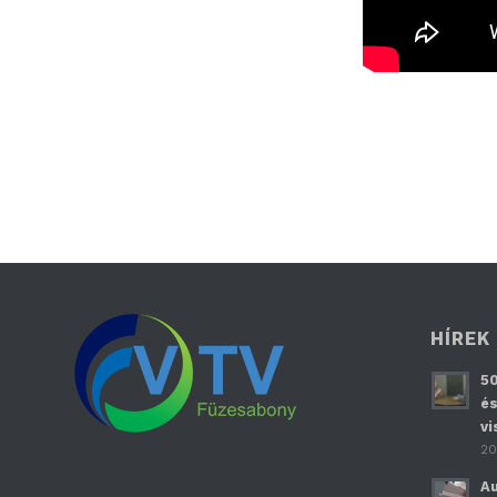
HÍREK
50
és
vi
20
Au