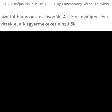
/
/
2020. május 26.
in
Ovi-Suli
by
Füzesabony Városi Televízió
sivajtól hangosak az óvodák. A Hétszínvirágba és a
itték el a kisgyermekeket a szülők.