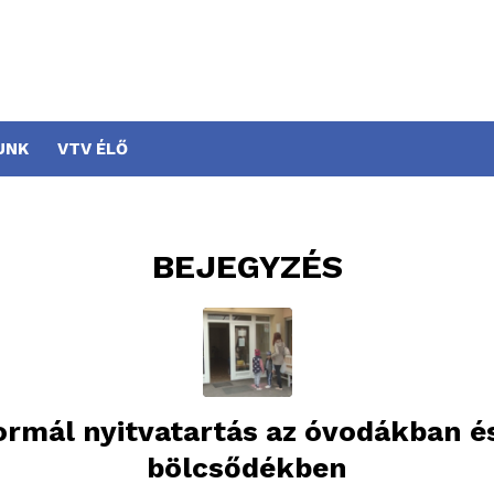
UNK
VTV ÉLŐ
BEJEGYZÉS
rmál nyitvatartás az óvodákban é
bölcsődékben