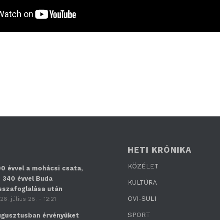
HETI KRÓNIKA
KÖZÉLET
0 évvel a mohácsi csata,
 340 évvel Buda
KULTÚRA
sszafoglalása után
OVI-SULI
26. július 28. - 12:21
SPORT
gusztusban érvényüket