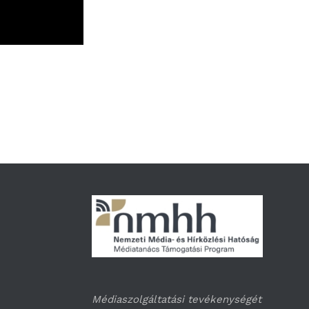
Médiaszolgáltatási tevékenységét