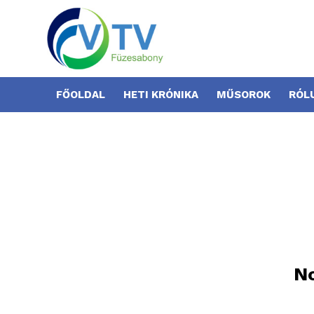
FŐOLDAL
HETI KRÓNIKA
MŰSOROK
RÓL
No