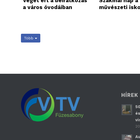
Véget ért a beiratkozás
Szakmai nap a
a város óvodáiban
művészeti isk
Több
HÍREK
50
és
vi
20
Au