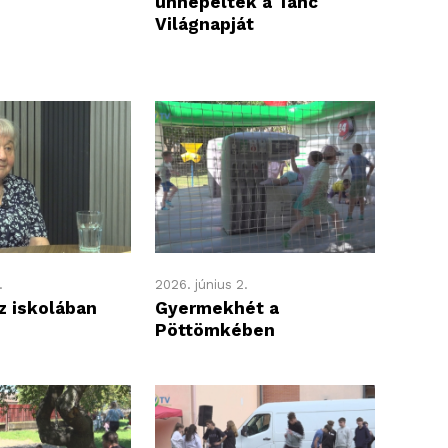
ünnepelték a Tánc
Világnapját
.
2026. június 2.
z iskolában
Gyermekhét a
Pöttömkében