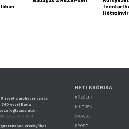
Ballagás a REZSI-ben
Környeze
olában
fenntarth
Hétszínvi
HETI KRÓNIKA
KÖZÉLET
0 évvel a mohácsi csata,
 340 évvel Buda
KULTÚRA
sszafoglalása után
OVI-SULI
26. július 28. - 12:21
SPORT
gusztusban érvényüket