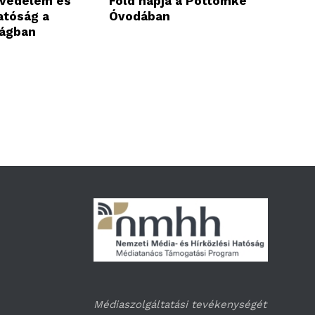
tvédelem és
Föld napja a Pöttömke
atóság a
Óvodában
rágban
Médiaszolgáltatási tevékenységét