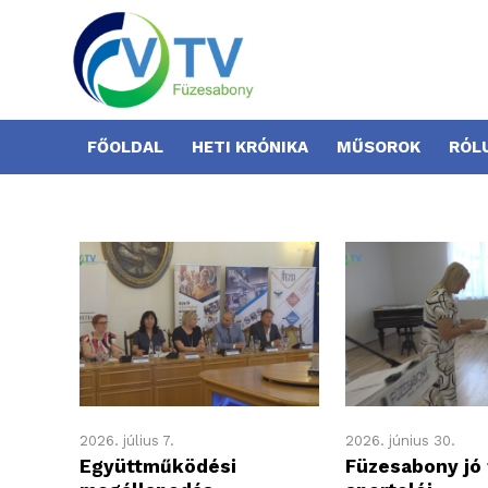
FŐOLDAL
HETI KRÓNIKA
MŰSOROK
RÓL
2026. július 7.
2026. június 30.
Együttműködési
Füzesabony jó 