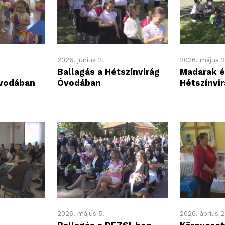
2026. június 2.
2026. május 2
Ballagás a Hétszínvirág
Madarak é
Óvodában
Óvodában
Hétszínvi
2026. május 5.
2026. április 2