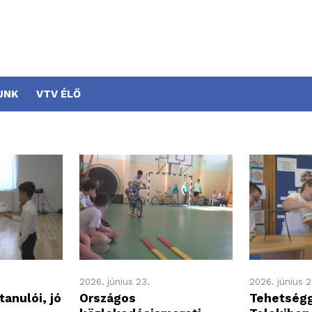
UNK
VTV ÉLŐ
2026. június 23.
2026. június 2
tanulói, jó
Országos
Tehetség