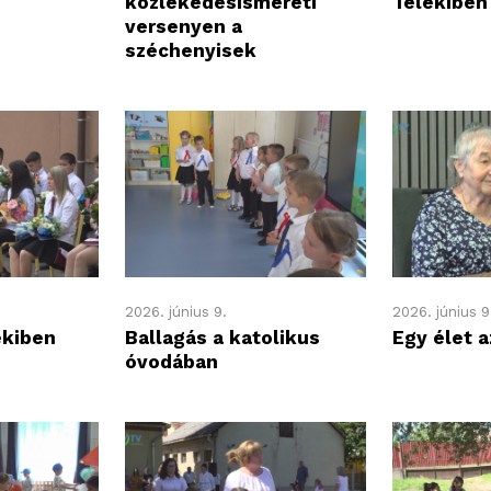
közlekedésismereti
Telekiben
versenyen a
széchenyisek
2026. június 9.
2026. június 9
ekiben
Ballagás a katolikus
Egy élet a
óvodában