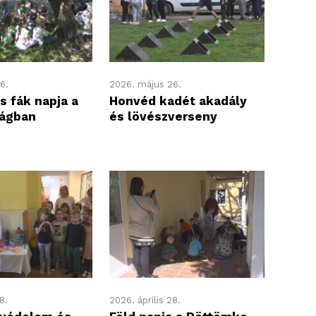
6.
2026. május 26.
s fák napja a
Honvéd kadét akadály
rágban
és lövészverseny
8.
2026. április 28.