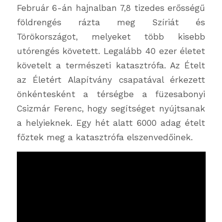
Február 6-án hajnalban 7,8 tizedes erősségű
földrengés rázta meg Szíriát és
Törökországot, melyeket több kisebb
utórengés követett. Legalább 40 ezer életet
követelt a természeti katasztrófa. Az Ételt
az Életért Alapítvány csapatával érkezett
önkéntesként a térségbe a füzesabonyi
Csizmár Ferenc, hogy segítséget nyújtsanak
a helyieknek. Egy hét alatt 6000 adag ételt
főztek meg a katasztrófa elszenvedőinek.