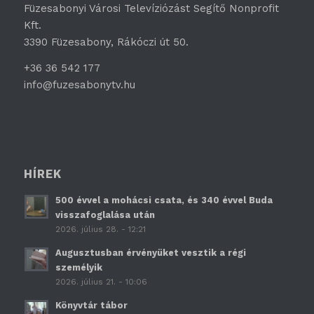
Füzesabonyi Városi Televíziózást Segítő Nonprofit
Kft.
3390 Füzesabony, Rákóczi út 50.
+36 36 542 177
info@fuzesabonytv.hu
HÍREK
500 évvel a mohácsi csata, és 340 évvel Buda
visszafoglalása után
2026. július 28. - 12:21
Augusztusban érvényüket vesztik a régi
személyik
2026. július 21. - 10:06
Könyvtár tábor