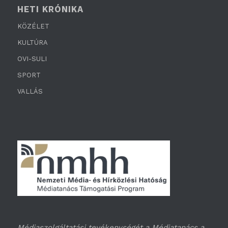
HETI KRÓNIKA
KÖZÉLET
KULTÚRA
OVI-SULI
SPORT
VALLÁS
Médiaszolgáltatási tevékenységét a Médiatanács a