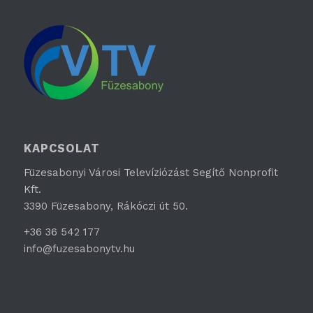
KAPCSOLAT
Füzesabonyi Városi Televíziózást Segítő Nonprofit
Kft.
3390 Füzesabony, Rákóczi út 50.
+36 36 542 177
info@fuzesabonytv.hu