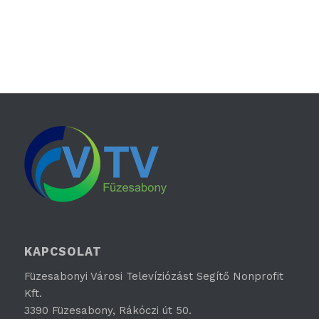
KAPCSOLAT
Füzesabonyi Városi Televíziózást Segítő Nonprofit
Kft.
3390 Füzesabony, Rákóczi út 50.