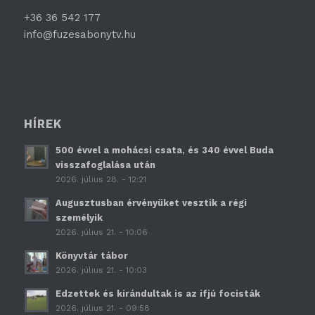
+36 36 542 177
info@fuzesabonytv.hu
HÍREK
500 évvel a mohácsi csata, és 340 évvel Buda
visszafoglalása után
2026. július 28. - 12:21
Augusztusban érvényüket vesztik a régi
személyik
2026. július 21. - 10:06
Könyvtár tábor
2026. július 21. - 10:03
Edzettek és kirándultak is az ifjú focisták
2026. július 21. - 09:58