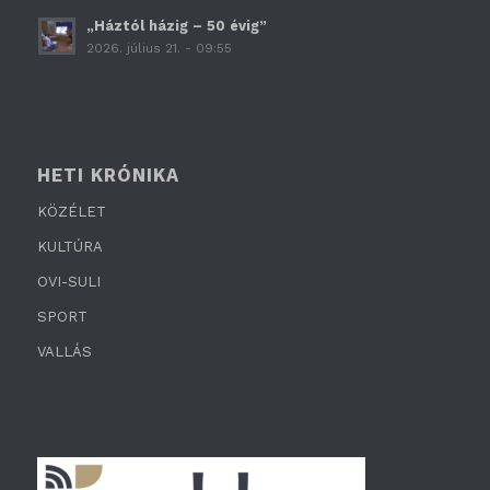
„Háztól házig – 50 évig”
2026. július 21. - 09:55
HETI KRÓNIKA
KÖZÉLET
KULTÚRA
OVI-SULI
SPORT
VALLÁS