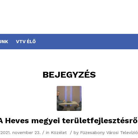
UNK
VTV ÉLŐ
BEJEGYZÉS
A Heves megyei területfejlesztésrő
/
/
2021. november 23.
in
Közélet
by
Füzesabony Városi Televízió