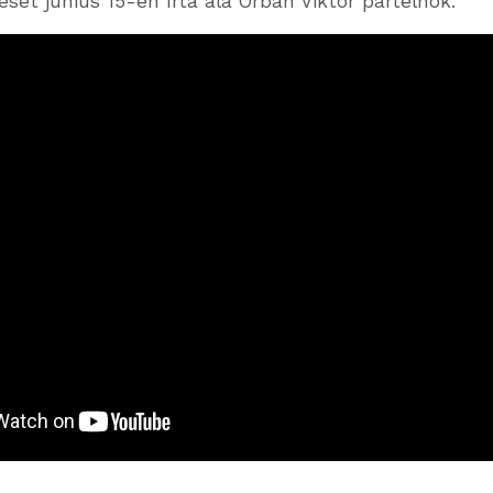
sét június 15-én írta alá Orbán Viktor pártelnök.