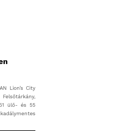
en
N Lion’s City
Felsőtárkány,
51 ülő- és 55
kadálymentes