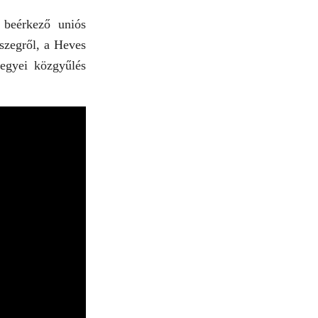
 beérkező uniós
sszegről, a Heves
megyei közgyűlés