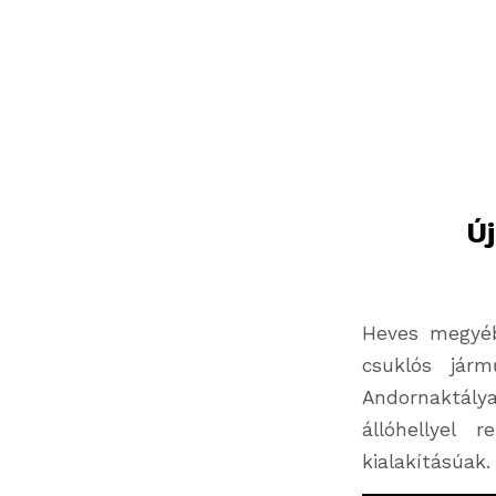
Ú
Heves megyéb
csuklós járm
Andornaktály
állóhellyel
kialakításúak.