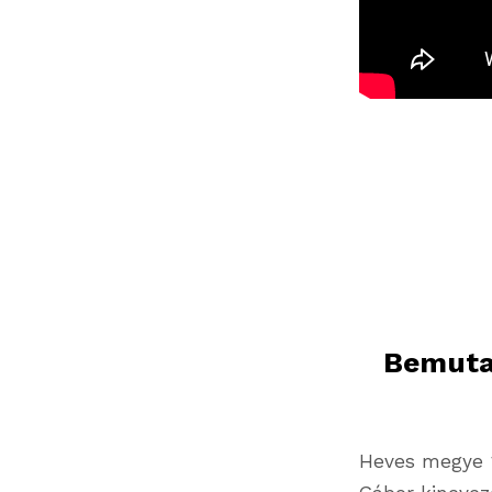
Bemutat
Heves megye 1