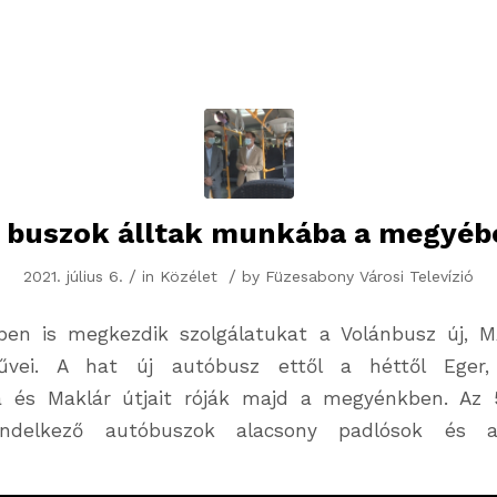
j buszok álltak munkába a megyéb
/
/
2021. július 6.
in
Közélet
by
Füzesabony Városi Televízió
en is megkezdik szolgálatukat a Volánbusz új, MA
űvei. A hat új autóbusz ettől a héttől Eger, 
a és Maklár útjait róják majd a megyénkben. Az 
 rendelkező autóbuszok alacsony padlósok és a