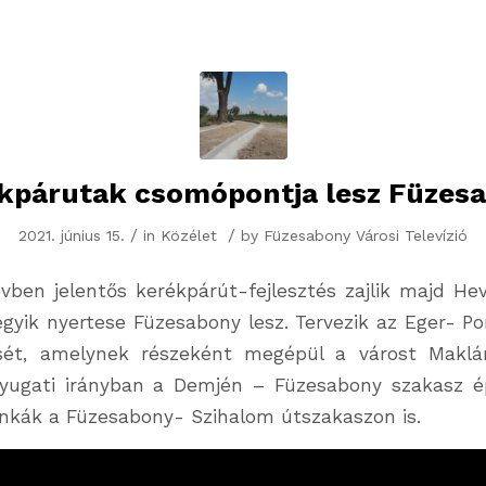
kpárutak csomópontja lesz Füzes
/
/
2021. június 15.
in
Közélet
by
Füzesabony Városi Televízió
vben jelentős kerékpárút-fejlesztés zajlik majd H
gyik nyertese Füzesabony lesz. Tervezik az Eger- Po
tését, amelynek részeként megépül a várost Maklár
Nyugati irányban a Demjén – Füzesabony szakasz é
nkák a Füzesabony- Szihalom útszakaszon is.