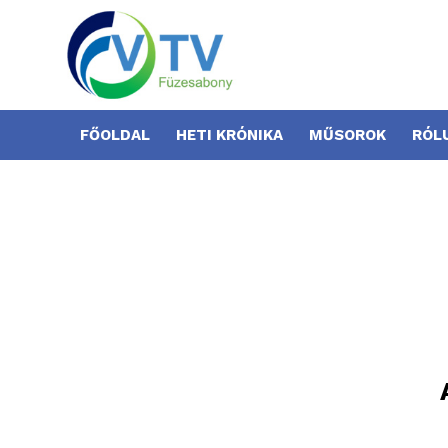
FŐOLDAL
HETI KRÓNIKA
MŰSOROK
RÓL