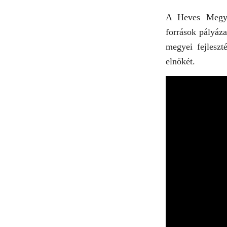
A Heves Megyei
források pályáza
megyei fejleszt
elnökét.