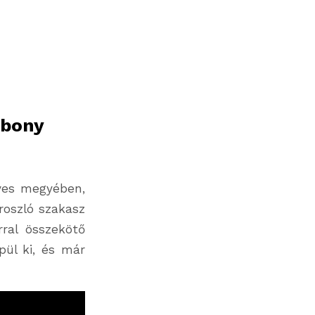
abony
eves megyében,
roszló szakasz
ral összekötő
pül ki, és már