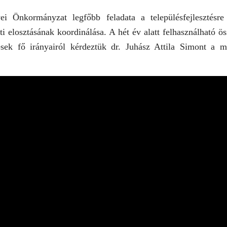
 Önkormányzat legfőbb feladata a településfejlesztésre
ti elosztásának koordinálása. A hét év alatt felhasználható ö
ések fő irányairól kérdeztük dr. Juhász Attila Simont a 