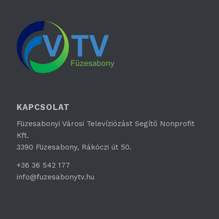
KAPCSOLAT
Füzesabonyi Városi Televíziózást Segítő Nonprofit
Kft.
3390 Füzesabony, Rákóczi út 50.
+36 36 542 177
info@fuzesabonytv.hu