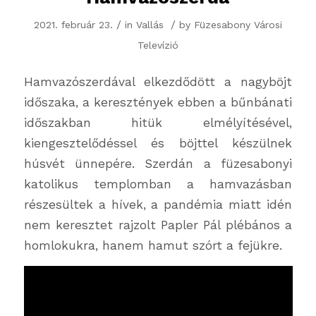
/
/
2021. február 23.
in
Vallás
by
Füzesabony Városi
Televízió
Hamvazószerdával elkezdődött a nagyböjt
időszaka, a keresztények ebben a bűnbánati
időszakban hitük elmélyítésével,
kiengesztelődéssel és böjttel készülnek
húsvét ünnepére. Szerdán a füzesabonyi
katolikus templomban a hamvazásban
részesültek a hívek, a pandémia miatt idén
nem keresztet rajzolt Papler Pál plébános a
homlokukra, hanem hamut szórt a fejükre.