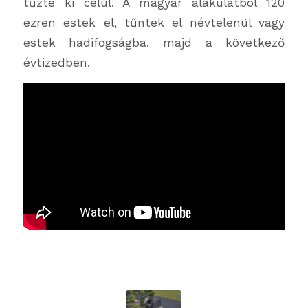
tűzte ki célul. A magyar alakulatból 120
ezren estek el, tűntek el névtelenül vagy
estek hadifogságba. majd a következő
évtizedben.