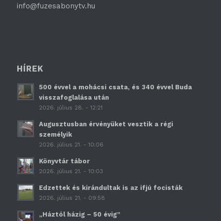
info@fuzesabonytv.hu
HÍREK
500 évvel a mohácsi csata, és 340 évvel Buda
visszafoglalása után
2026. július 28. - 12:21
Augusztusban érvényüket vesztik a régi
személyik
2026. július 21. - 10:06
Könyvtár tábor
2026. július 21. - 10:03
Edzettek és kirándultak is az ifjú focisták
2026. július 21. - 09:58
„Háztól házig – 50 évig”