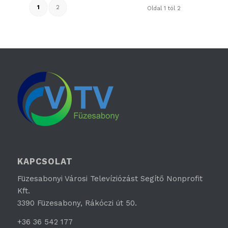
1
2
Oldal 1 tól 2
KAPCSOLAT
Füzesabonyi Városi Televíziózást Segítő Nonprofit
Kft.
3390 Füzesabony, Rákóczi út 50.
+36 36 542 177