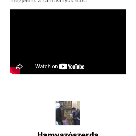
megjelent a tanítványok előtt.
Hamvazószerda