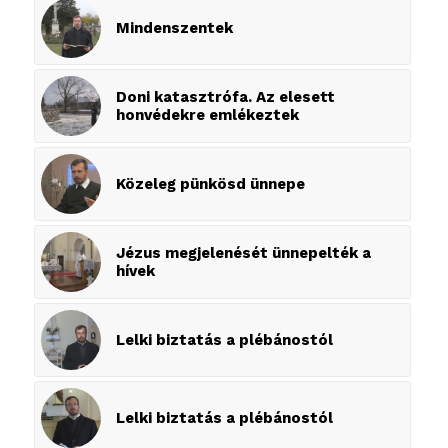
Mindenszentek
Doni katasztrófa. Az elesett
honvédekre emlékeztek
Közeleg pünkösd ünnepe
Jézus megjelenését ünnepelték a
hívek
Lelki biztatás a plébánostól
Lelki biztatás a plébánostól