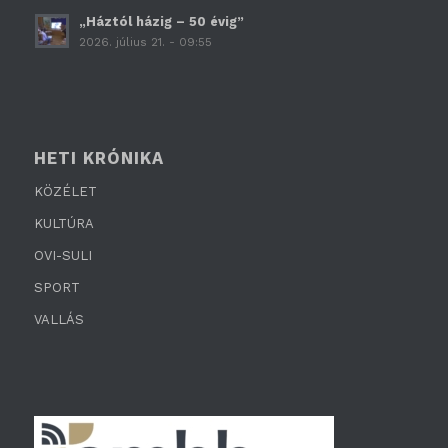
„Háztól házig – 50 évig”
2026. július 21. - 09:55
HETI KRÓNIKA
KÖZÉLET
KULTÚRA
OVI-SULI
SPORT
VALLÁS