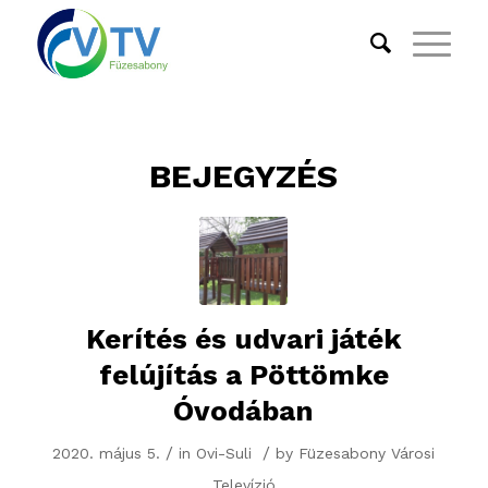
BEJEGYZÉS
Kerítés és udvari játék
felújítás a Pöttömke
Óvodában
/
/
2020. május 5.
in
Ovi-Suli
by
Füzesabony Városi
Televízió