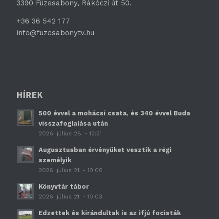
3390 Füzesabony, Rákóczi út 50.
+36 36 542 177
info@fuzesabonytv.hu
HÍREK
500 évvel a mohácsi csata, és 340 évvel Buda
visszafoglalása után
2026. július 28. - 12:21
Augusztusban érvényüket vesztik a régi
személyik
2026. július 21. - 10:06
Könyvtár tábor
2026. július 21. - 10:03
Edzettek és kirándultak is az ifjú focisták