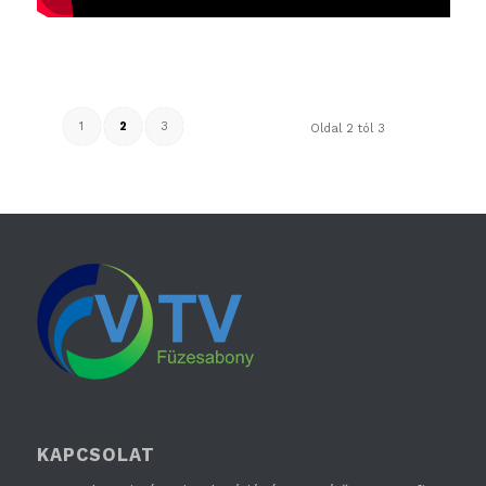
1
2
3
Oldal 2 tól 3
KAPCSOLAT