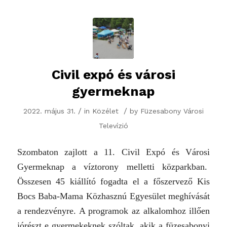
Civil expó és városi
gyermeknap
/
/
2022. május 31.
in
Közélet
by
Füzesabony Városi
Televízió
Szombaton zajlott a 11. Civil Expó és Városi
Gyermeknap a víztorony melletti közparkban.
Összesen 45 kiállító fogadta el a főszervező Kis
Bocs Baba-Mama Közhasznú Egyesület meghívását
a rendezvényre. A programok az alkalomhoz illően
jórészt e gyermekeknek szóltak, akik a füzesabonyi