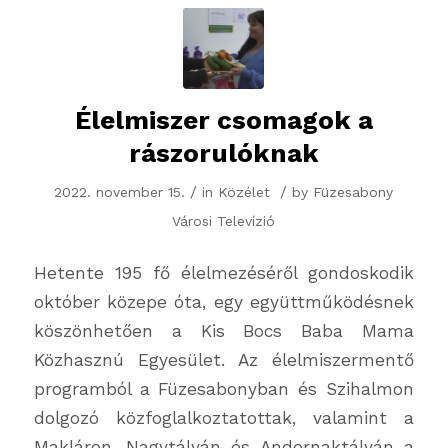
Élelmiszer csomagok a
rászorulóknak
/
/
2022. november 15.
in
Közélet
by
Füzesabony
Városi Televízió
Hetente 195 fő élelmezéséről gondoskodik
október közepe óta, egy együttműködésnek
köszönhetően a Kis Bocs Baba Mama
Közhasznú Egyesület. Az élelmiszermentő
programból a Füzesabonyban és Szihalmon
dolgozó közfoglalkoztatottak, valamint a
Makláron, Nagytályán és Andornaktályán a