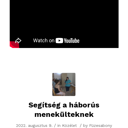
Segítség a háborús
menekülteknek
/
/
2022. augusztus 9.
in
Közélet
by
Füzesabony