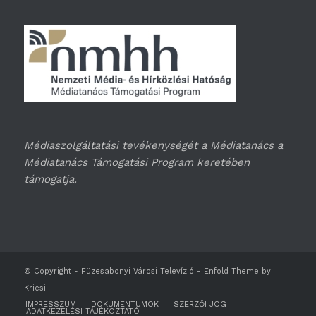
Médiaszolgáltatási tevékenységét a Médiatanács a
Médiatanács Támogatási Program keretében
támogatja.
© Copyright -
Füzesabonyi Városi Televízió
-
Enfold Theme by
Kriesi
IMPRESSZUM
DOKUMENTUMOK
SZERZŐI JOG
ADATKEZELÉSI TÁJÉKOZTATÓ