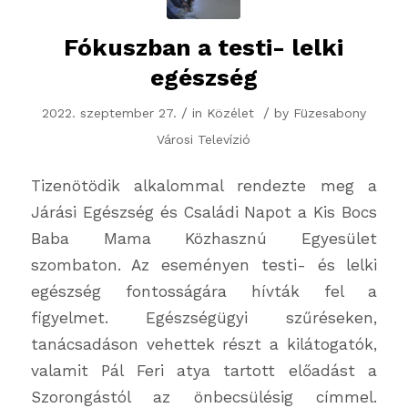
Fókuszban a testi- lelki
egészség
/
/
2022. szeptember 27.
in
Közélet
by
Füzesabony
Városi Televízió
Tizenötödik alkalommal rendezte meg a
Járási Egészség és Családi Napot a Kis Bocs
Baba Mama Közhasznú Egyesület
szombaton. Az eseményen testi- és lelki
egészség fontosságára hívták fel a
figyelmet. Egészségügyi szűréseken,
tanácsadáson vehettek részt a kilátogatók,
valamit Pál Feri atya tartott előadást a
Szorongástól az önbecsülésig címmel.