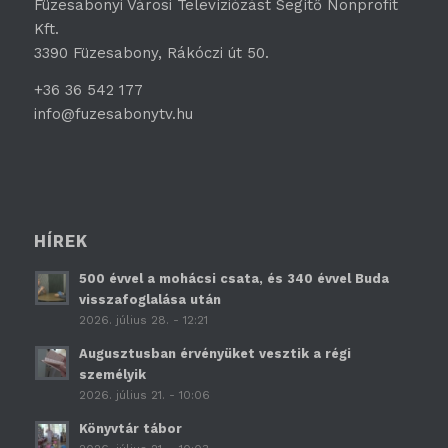
Füzesabonyi Városi Televíziózást Segítő Nonprofit
Kft.
3390 Füzesabony, Rákóczi út 50.
+36 36 542 177
info@fuzesabonytv.hu
HÍREK
500 évvel a mohácsi csata, és 340 évvel Buda
visszafoglalása után
2026. július 28. - 12:21
Augusztusban érvényüket vesztik a régi
személyik
2026. július 21. - 10:06
Könyvtár tábor