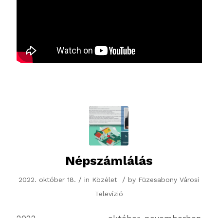
Népszámlálás
/
/
2022. október 18.
in
Közélet
by
Füzesabony Városi
Televízió