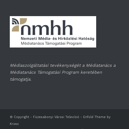
Médiaszolgáltatási tevékenységét a Médiatanács a
Médiatanács Támogatási Program keretében
támogatja.
© Copyright -
Füzesabonyi Városi Televízió
-
Enfold Theme by
Kriesi