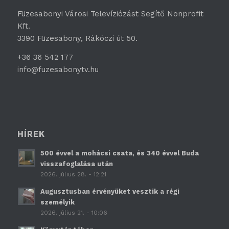
Füzesabonyi Városi Televíziózást Segítő Nonprofit
Kft.
3390 Füzesabony, Rákóczi út 50.
+36 36 542 177
info@fuzesabonytv.hu
HÍREK
500 évvel a mohácsi csata, és 340 évvel Buda
visszafoglalása után
2026. július 28. - 12:21
Augusztusban érvényüket vesztik a régi
személyik
2026. július 21. - 10:06