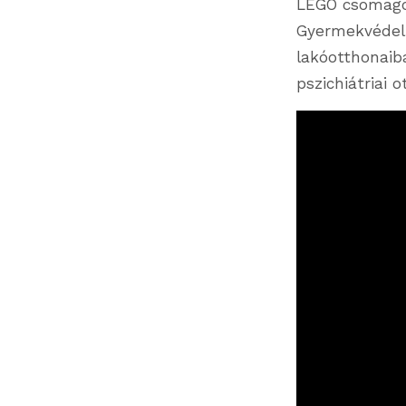
LEGO csomagot
Gyermekvéde
lakóotthonai
pszichiátriai 