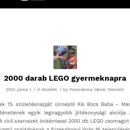
2000 darab LEGO gyermeknapra
/
/
2021. június 1.
in
Közélet
by
Füzesabony Városi Televízió
nak 15. születésnapját ünneplő Kis Bocs Baba – M
ténetének egyik legnagyobb jótékonysági akciója z
A civil szervezet önkéntesei 2000 db LEGO csomagot 
yzetű családoknak a füzesabonyi járás 16 településén