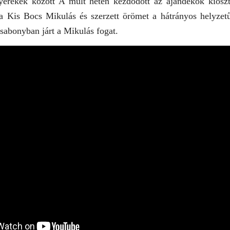
yerekek között A múlt héten kezdődött az ajándékok kiosz
t a Kis Bocs Mikulás és szerzett örömet a hátrányos helyze
abonyban járt a Mikulás fogat.