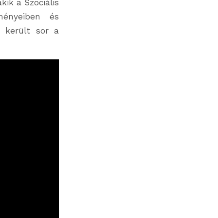
ik a Szociális
ményeiben és
 került sor a