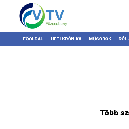
FŐOLDAL
HETI KRÓNIKA
MŰSOROK
RÓL
Több sz