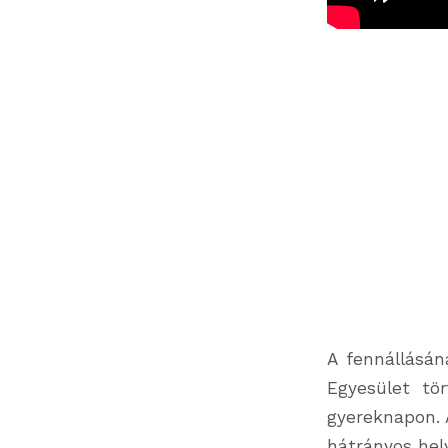
A fennállásá
Egyesület tör
gyereknapon. 
hátrányos hel