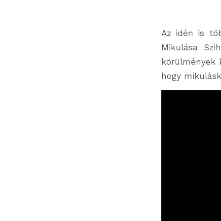
Az idén is t
Mikulása Szi
körülmények k
hogy mikulásk