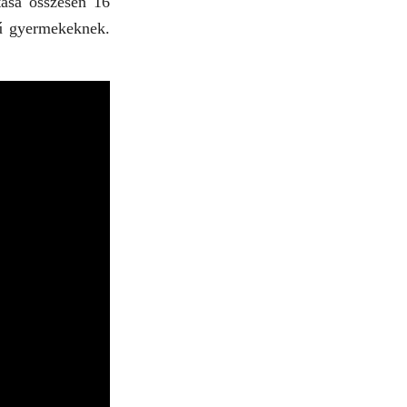
tása összesen 16
tű gyermekeknek.