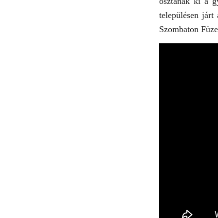
osztanak ki a g
településen jár
Szombaton Füzes