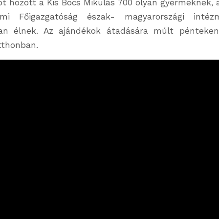
 hozott a Kis Bocs Mikulás 700 olyan gyermeknek, ak
lmi Főigazgatóság észak- magyarországi intéz
ban élnek. Az ajándékok átadására múlt pénteken
otthonban.