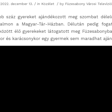
/
/
2022. december 13.
in
Közélet
by
Füzesabony Városi Televízió
öbb száz gyereket ajándékozott meg szombat délelő
halmon a Magyar-Tár-Házban. Délután pedig foga
özött élő gyerekeket látogatott meg Füzesabonyban
or és karácsonykor egy gyermek sem maradhat aján