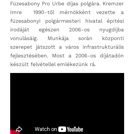
Füzesabony Pro Urbe díjas polgára. Kremzer
Imre 1990-től mérnökként vezette a
füzesabonyi polgármesteri hivatal építési
irodáját egészen 2006-os nyugdíjba
vonulásáig. Munkája során központi
szerepet játszott a város infrastrukturális
fejlesztésében. Most a 2006-os díjátadón
készült felvétellel emlékezünk rá.