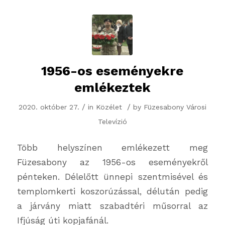
1956-os eseményekre
emlékeztek
/
/
2020. október 27.
in
Közélet
by
Füzesabony Városi
Televízió
Több helyszínen emlékezett meg
Füzesabony az 1956-os eseményekről
pénteken. Délelőtt ünnepi szentmisével és
templomkerti koszorúzással, délután pedig
a járvány miatt szabadtéri műsorral az
Ifjúság úti kopjafánál.