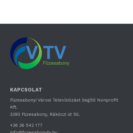
KAPCSOLAT
Füzesabonyi Városi Televíziózást Segítő Nonprofit
Kft.
3390 Füzesabony, Rákóczi út 50.
+36 36 542 177
info@fuzesabonytv.hu