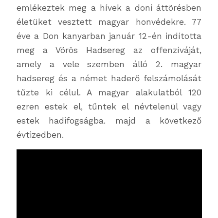
emlékeztek meg a hívek a doni áttörésben
életüket vesztett magyar honvédekre. 77
éve a Don kanyarban január 12-én indította
meg a Vörös Hadsereg az offenzíváját,
amely a vele szemben álló 2. magyar
hadsereg és a német haderő felszámolását
tűzte ki célul. A magyar alakulatból 120
ezren estek el, tűntek el névtelenül vagy
estek hadifogságba. majd a következő
évtizedben.