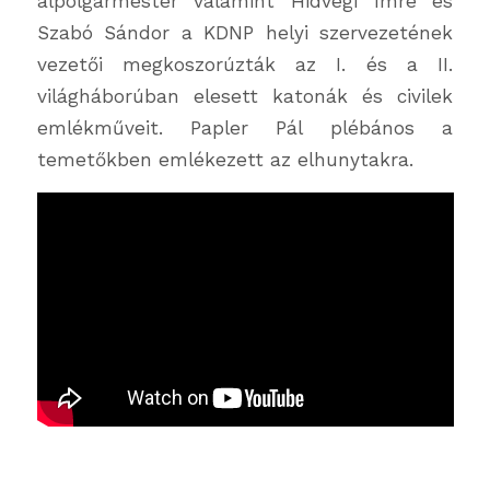
alpolgármester valamint Hidvégi Imre és
Szabó Sándor a KDNP helyi szervezetének
vezetői megkoszorúzták az I. és a II.
világháborúban elesett katonák és civilek
emlékműveit. Papler Pál plébános a
temetőkben emlékezett az elhunytakra.