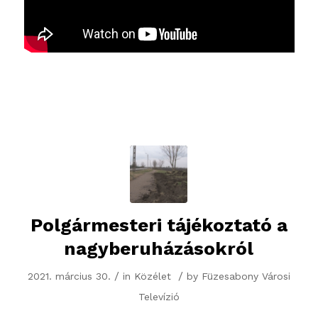
Polgármesteri tájékoztató a
nagyberuházásokról
/
/
2021. március 30.
in
Közélet
by
Füzesabony Városi
Televízió