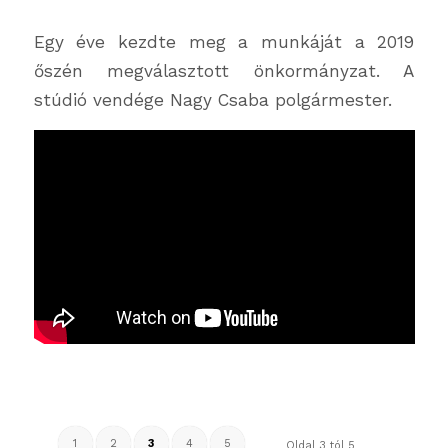
Egy éve kezdte meg a munkáját a 2019
őszén megválasztott önkormányzat. A
stúdió vendége Nagy Csaba polgármester.
1
2
3
4
5
Oldal 3 tól 5