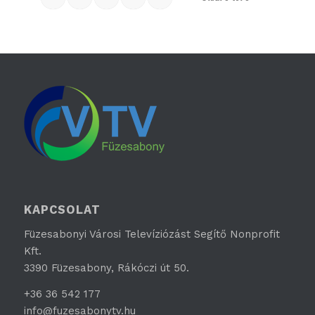
KAPCSOLAT
Füzesabonyi Városi Televíziózást Segítő Nonprofit
Kft.
3390 Füzesabony, Rákóczi út 50.
+36 36 542 177
info@fuzesabonytv.hu