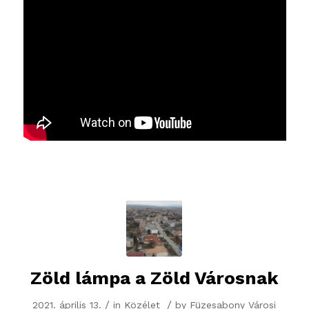
Zöld lámpa a Zöld Városnak
/
/
2021. április 13.
in
Közélet
by
Füzesabony Városi