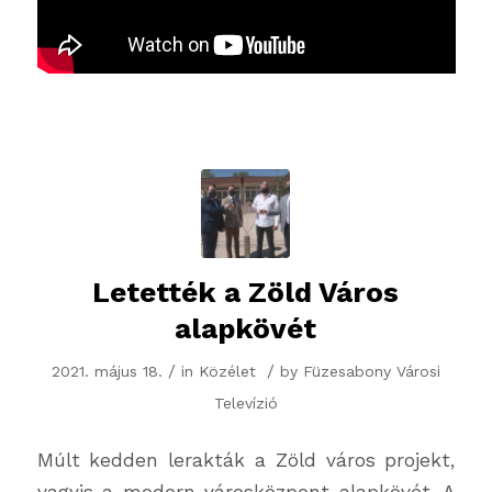
Letették a Zöld Város
alapkövét
/
/
2021. május 18.
in
Közélet
by
Füzesabony Városi
Televízió
Múlt kedden lerakták a Zöld város projekt,
vagyis a modern városközpont alapkövét. A