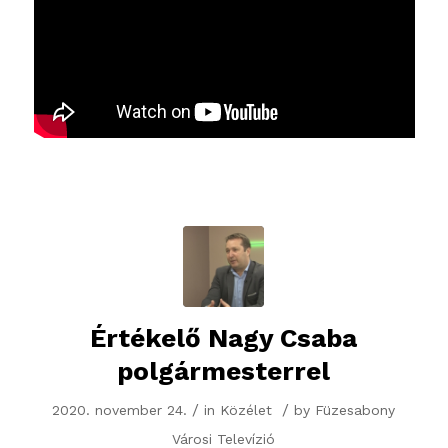
Értékelő Nagy Csaba
polgármesterrel
/
/
2020. november 24.
in
Közélet
by
Füzesabony
Városi Televízió