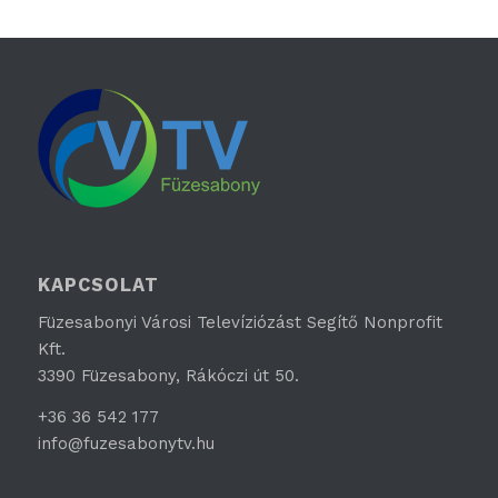
KAPCSOLAT
Füzesabonyi Városi Televíziózást Segítő Nonprofit
Kft.
3390 Füzesabony, Rákóczi út 50.
+36 36 542 177
info@fuzesabonytv.hu