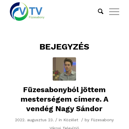
BEJEGYZÉS
Füzesabonyból jöttem
mesterségem címere. A
vendég Nagy Sándor
/
/
2022. augusztus 23.
in
Közélet
by
Füzesabony
Városi Televízió