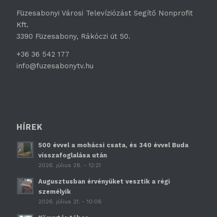
Füzesabonyi Városi Televíziózást Segítő Nonprofit
Kft.
3390 Füzesabony, Rákóczi út 50.
+36 36 542 177
info@fuzesabonytv.hu
HÍREK
500 évvel a mohácsi csata, és 340 évvel Buda
visszafoglalása után
2026. július 28. - 12:21
Augusztusban érvényüket vesztik a régi
személyik
2026. július 21. - 10:06