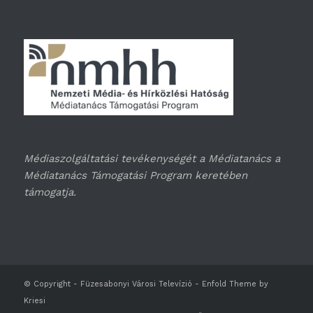
Médiaszolgáltatási tevékenységét a Médiatanács a
Médiatanács Támogatási Program keretében
támogatja.
© Copyright -
Füzesabonyi Városi Televízió
-
Enfold Theme by
Kriesi