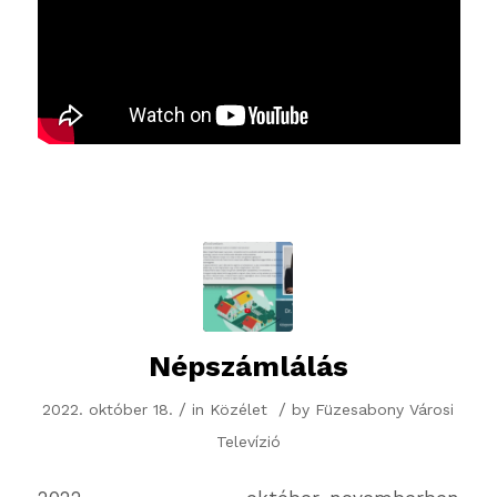
Népszámlálás
/
/
2022. október 18.
in
Közélet
by
Füzesabony Városi
Televízió