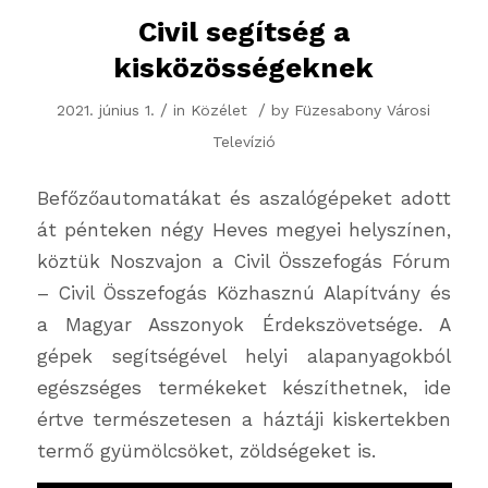
Civil segítség a
kisközösségeknek
/
/
2021. június 1.
in
Közélet
by
Füzesabony Városi
Televízió
Befőzőautomatákat és aszalógépeket adott
át pénteken négy Heves megyei helyszínen,
köztük Noszvajon a Civil Összefogás Fórum
– Civil Összefogás Közhasznú Alapítvány és
a Magyar Asszonyok Érdekszövetsége. A
gépek segítségével helyi alapanyagokból
egészséges termékeket készíthetnek, ide
értve természetesen a háztáji kiskertekben
termő gyümölcsöket, zöldségeket is.