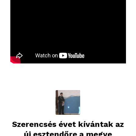
Szerencsés évet kívántak az
új esztendőre a megye