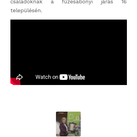
családoknak a füzesabonyi járás 16
településén.