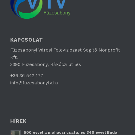
KAPCSOLAT
Füzesabonyi Városi Televíziózást Segítő Nonprofit
Kft.
3390 Füzesabony, Rákóczi út 50.
+36 36 542 177
info@fuzesabonytv.hu
HÍREK
500 évvel a mohácsi csata, és 340 évvel Buda