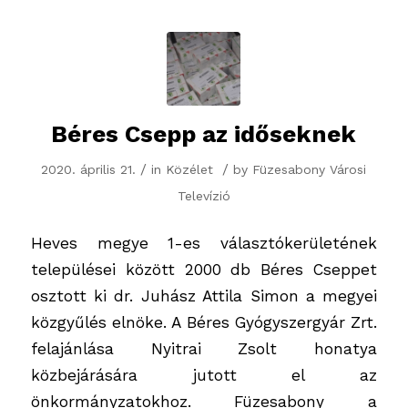
Béres Csepp az időseknek
/
/
2020. április 21.
in
Közélet
by
Füzesabony Városi
Televízió
Heves megye 1-es választókerületének
települései között 2000 db Béres Cseppet
osztott ki dr. Juhász Attila Simon a megyei
közgyűlés elnöke. A Béres Gyógyszergyár Zrt.
felajánlása Nyitrai Zsolt honatya
közbejárására jutott el az
önkormányzatokhoz. Füzesabony a