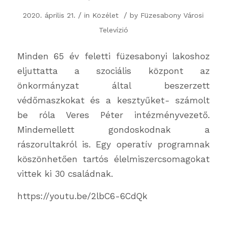
/
/
2020. április 21.
in
Közélet
by
Füzesabony Városi
Televízió
Minden 65 év feletti füzesabonyi lakoshoz
eljuttatta a szociális központ az
önkormányzat által beszerzett
védőmaszkokat és a kesztyűket- számolt
be róla Veres Péter intézményvezető.
Mindemellett gondoskodnak a
rászorultakról is. Egy operatív programnak
köszönhetően tartós élelmiszercsomagokat
vittek ki 30 családnak.
https://youtu.be/2lbC6-6CdQk