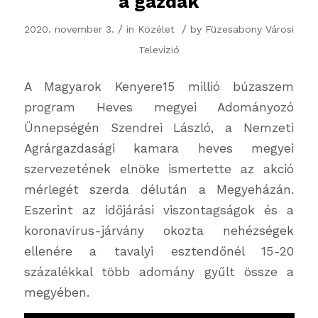
a gazdák
/
/
2020. november 3.
in
Közélet
by
Füzesabony Városi
Televízió
A Magyarok Kenyere15 millió búzaszem
program Heves megyei Adományozó
Ünnepségén Szendrei László, a Nemzeti
Agrárgazdasági kamara heves megyei
szervezetének elnöke ismertette az akció
mérlegét szerda délután a Megyeházán.
Eszerint az időjárási viszontagságok és a
koronavírus-járvány okozta nehézségek
ellenére a tavalyi esztendőnél 15-20
százalékkal több adomány gyűlt össze a
megyében.