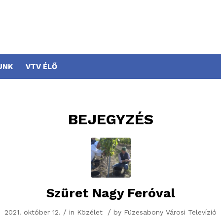
UNK
VTV ÉLŐ
BEJEGYZÉS
Szüret Nagy Feróval
/
/
2021. október 12.
in
Közélet
by
Füzesabony Városi Televízió