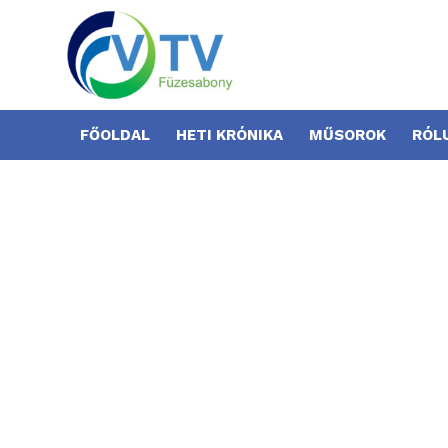
FŐOLDAL
HETI KRÓNIKA
MŰSOROK
RÓL