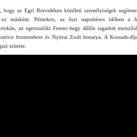
hogy az Egri Borvidéken közéleti személyiségek segítene
ez másként. Pénteken, az őszi napsütéses időben a J
irtokán, az egerszalóki Ferenc-hegy dűlőn ragadott metszőol
atrice frontembere és Nyitrai Zsolt honatya. A Kossuth-dí
gazi szürete.