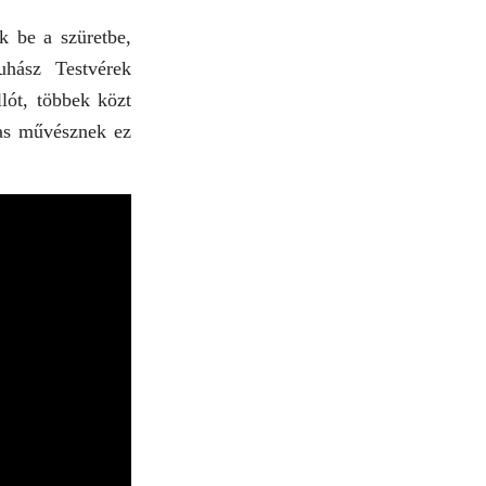
k be a szüretbe,
uhász Testvérek
lót, többek közt
jas művésznek ez