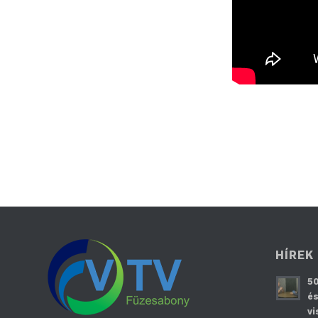
HÍREK
50
és
vi