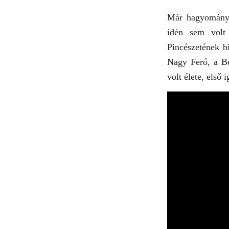
Már hagyomány, 
idén sem volt 
Pincészetének b
Nagy Feró, a Be
volt élete, első i