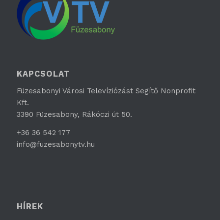
KAPCSOLAT
Füzesabonyi Városi Televíziózást Segítő Nonprofit
Kft.
3390 Füzesabony, Rákóczi út 50.
+36 36 542 177
info@fuzesabonytv.hu
HÍREK