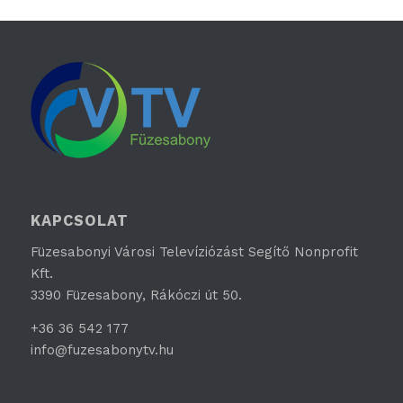
KAPCSOLAT
Füzesabonyi Városi Televíziózást Segítő Nonprofit
Kft.
3390 Füzesabony, Rákóczi út 50.
+36 36 542 177
info@fuzesabonytv.hu