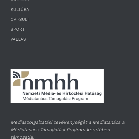
KULTÚRA
OVI-SULI
SPORT
VALLÁS
Médiaszolgáltatási tevékenységét a Médiatanács a
Médiatanács Támogatási Program keretében
támogatja.