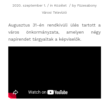
/
/
2020. szeptember 1.
in
Közélet
by
Füzesabony
Városi Televízió
Augusztus 31-én rendkívüli ülés tartott a
város önkormányzata, amelyen négy
napirendet tárgyaltak a képviselők.