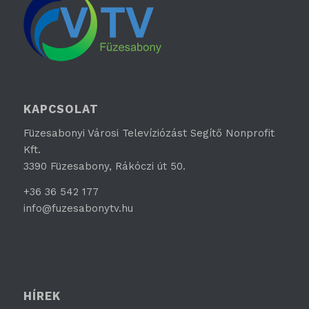
KAPCSOLAT
Füzesabonyi Városi Televíziózást Segítő Nonprofit
Kft.
3390 Füzesabony, Rákóczi út 50.
+36 36 542 177
info@fuzesabonytv.hu
HÍREK