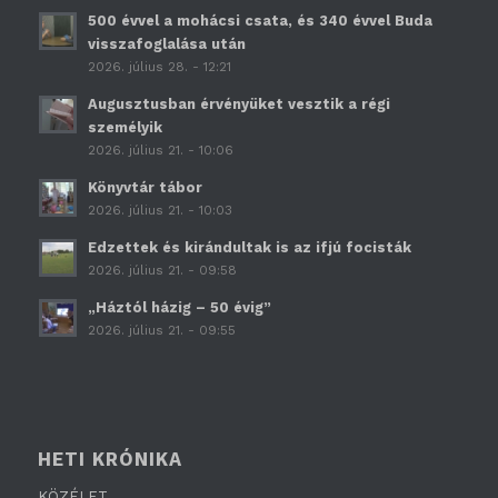
500 évvel a mohácsi csata, és 340 évvel Buda
visszafoglalása után
2026. július 28. - 12:21
Augusztusban érvényüket vesztik a régi
személyik
2026. július 21. - 10:06
Könyvtár tábor
2026. július 21. - 10:03
Edzettek és kirándultak is az ifjú focisták
2026. július 21. - 09:58
„Háztól házig – 50 évig”
2026. július 21. - 09:55
HETI KRÓNIKA
KÖZÉLET