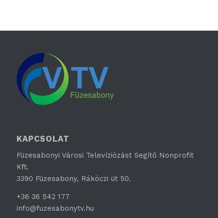
KAPCSOLAT
Füzesabonyi Városi Televíziózást Segítő Nonprofit
Kft.
3390 Füzesabony, Rákóczi út 50.
+36 36 542 177
info@fuzesabonytv.hu