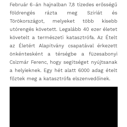
Február 6-án hajnalban 7,8 tizedes erősségű
földrengés rázta meg Szíriát és
Törökországot, melyeket több kisebb
utórengés követett. Legalább 40 ezer életet
követelt a természeti katasztrófa. Az Ételt
az Életért Alapítvány csapatával érkezett
önkéntesként a térségbe a füzesabonyi
Csizmár Ferenc, hogy segítséget nyújtsanak
a helyieknek. Egy hét alatt 6000 adag ételt
főztek meg a katasztrófa elszenvedőinek.