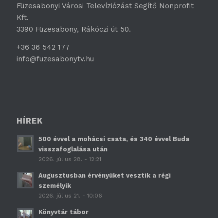
Füzesabonyi Városi Televíziózást Segítő Nonprofit
Kft.
3390 Füzesabony, Rákóczi út 50.
+36 36 542 177
info@fuzesabonytv.hu
HÍREK
500 évvel a mohácsi csata, és 340 évvel Buda
visszafoglalása után
2026. július 28. - 12:21
Augusztusban érvényüket vesztik a régi
személyik
2026. július 21. - 10:06
Könyvtár tábor