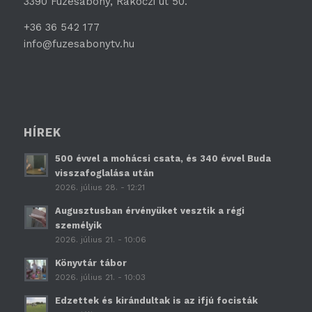
3390 Füzesabony, Rákóczi út 50.
+36 36 542 177
info@fuzesabonytv.hu
HÍREK
500 évvel a mohácsi csata, és 340 évvel Buda
visszafoglalása után
2026. július 28. - 12:21
Augusztusban érvényüket vesztik a régi
személyik
2026. július 21. - 10:06
Könyvtár tábor
2026. július 21. - 10:03
Edzettek és kirándultak is az ifjú focisták