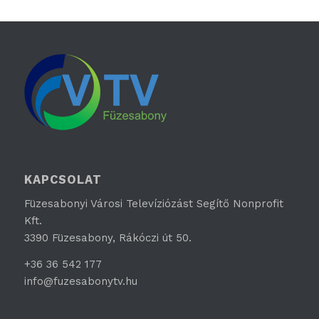
KAPCSOLAT
Füzesabonyi Városi Televíziózást Segítő Nonprofit
Kft.
3390 Füzesabony, Rákóczi út 50.
+36 36 542 177
info@fuzesabonytv.hu