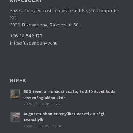
KAPCSOLAT
Füzesabonyi Városi Televíziózást Segítő Nonprofit
Kft.
3390 Füzesabony, Rákóczi út 50.
+36 36 542 177
info@fuzesabonytv.hu
HÍREK
500 évvel a mohácsi csata, és 340 évvel Buda
visszafoglalása után
2026. július 28. - 12:21
Augusztusban érvényüket vesztik a régi
személyik
2026. július 21. - 10:06