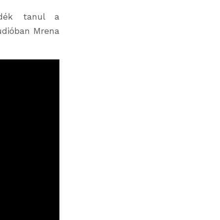
ndék tanul a
túdióban Mrena