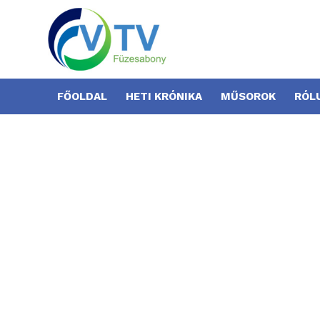
FŐOLDAL
HETI KRÓNIKA
MŰSOROK
RÓL