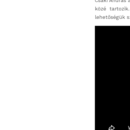
Csáki András 
közé tartozik
lehetőségük s