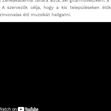
a Zeneakadémia tanára adta, aki gitárművészként a vi
. A szervezők célja, hogy a kis településeken élő
zínvonalas élő muzsikát hallgatni.