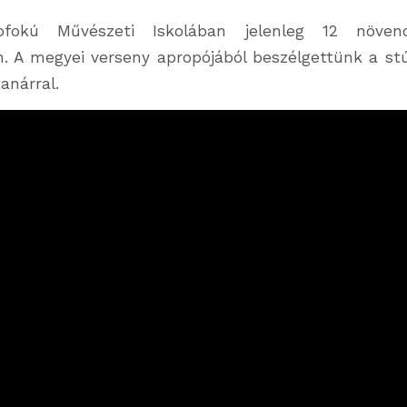
pfokú Művészeti Iskolában jelenleg 12 növe
n. A megyei verseny apropójából beszélgettünk a s
anárral.