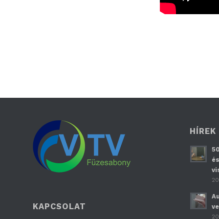
HÍREK
50
és
vi
20
Au
KAPCSOLAT
ve
20