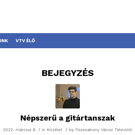
UNK
VTV ÉLŐ
BEJEGYZÉS
Népszerű a gitártanszak
/
/
2022. március 8.
in
Közélet
by
Füzesabony Városi Televízió