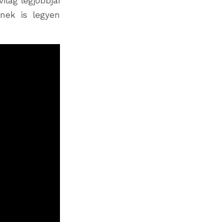
lág legjobbjai
knek is legyen