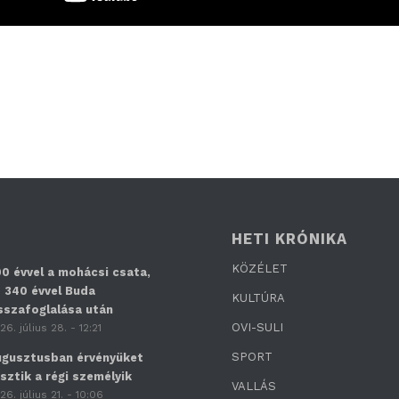
HETI KRÓNIKA
KÖZÉLET
0 évvel a mohácsi csata,
 340 évvel Buda
KULTÚRA
sszafoglalása után
OVI-SULI
26. július 28. - 12:21
SPORT
gusztusban érvényüket
sztik a régi személyik
VALLÁS
26. július 21. - 10:06