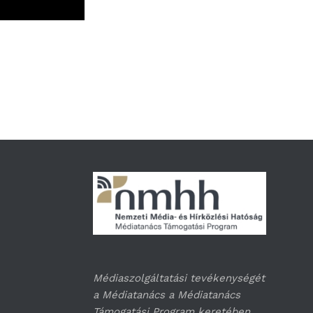
Médiaszolgáltatási tevékenységét
a Médiatanács a Médiatanács
Támogatási Program keretében