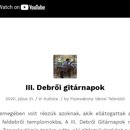
III. Debrői gitárnapok
/
/
2020. július 21.
in
Kultúra
by
Füzesabony Városi Televízió
semegében volt részük azoknak, akik ellátogattak
 feldebrői templomokba. A III. Debrői Gitárnapok n