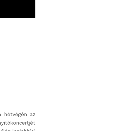
 a hétvégén az
yitókoncertjét