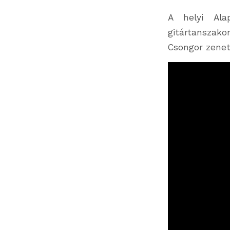
A helyi Ala
gitártanszako
Csongor zenet