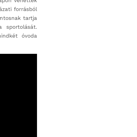
apon vehettek
zati forrásból
ntosnak tartja
 sportolását.
mindkét óvoda