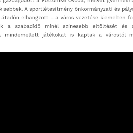
val gazdagodott a Pöttömke Óvoda, melyet gyermekn
gkisebbek. A sportlétesítmény önkormányzati és pályá
 átadón elhangzott – a város vezetése kiemelten fo
k a szabadidő minél színesebb eltöltését és a
 mindemellett játékokat is kaptak a várostól 