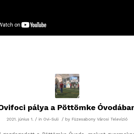
Ovifoci pálya a Pöttömke Óvodába
/
/
2021. június 1.
in
Ovi-Suli
by
Füzesabony Városi Televízió