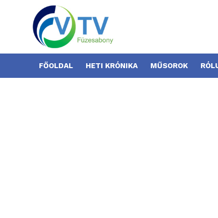
FŐOLDAL
HETI KRÓNIKA
MŰSOROK
RÓL