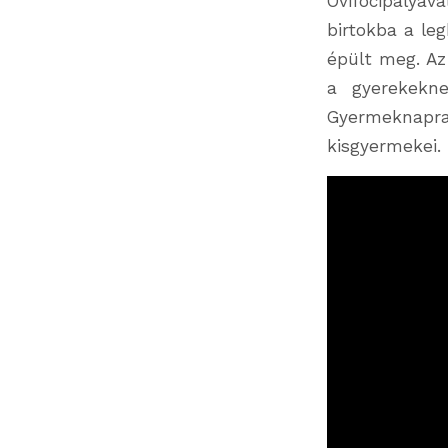
Ovifocipályá
birtokba a le
épült meg. Az
a gyerekekne
Gyermeknapra
kisgyermekei.