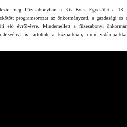
dezte meg Füzesabonyban a Kis Bocs Egyesület a 13. 
ybekötött programsorozat az önkormányzati, a gazdasági és a
gíti elő évről-évre. Mindemellett a füzesabonyi önkormá
ndezvényt is tartottak a közparkban, mini vidámparkkal