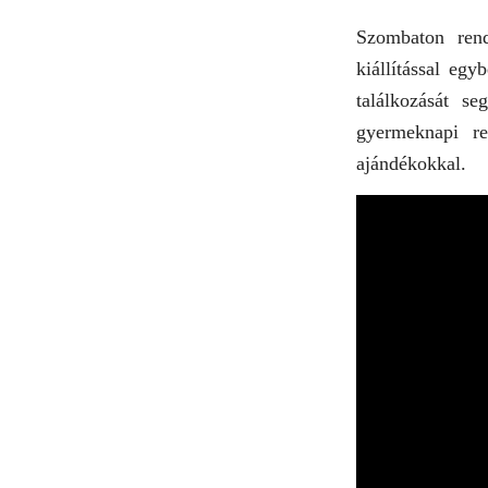
Szombaton ren
kiállítással eg
találkozását se
gyermeknapi re
ajándékokkal.