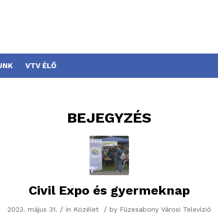
UNK
VTV ÉLŐ
BEJEGYZÉS
Civil Expo és gyermeknap
/
/
2023. május 31.
in
Közélet
by
Füzesabony Városi Televízió