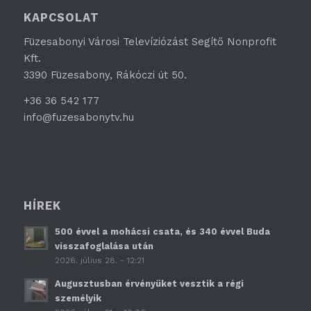
KAPCSOLAT
Füzesabonyi Városi Televíziózást Segítő Nonprofit
Kft.
3390 Füzesabony, Rákóczi út 50.
+36 36 542 177
info@fuzesabonytv.hu
HÍREK
500 évvel a mohácsi csata, és 340 évvel Buda
visszafoglalása után
2026. július 28. - 12:21
Augusztusban érvényüket vesztik a régi
személyik