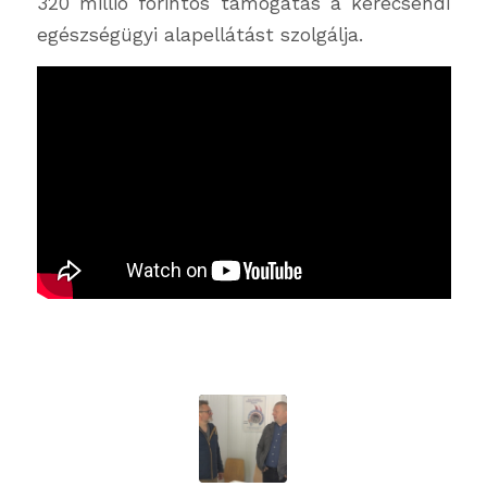
320 millió forintos támogatás a kerecsendi
egészségügyi alapellátást szolgálja.