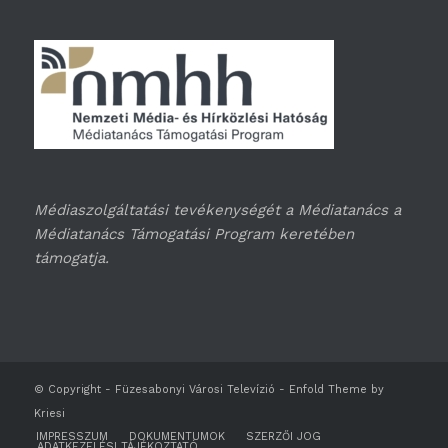
Médiaszolgáltatási tevékenységét a Médiatanács a
Médiatanács Támogatási Program keretében
támogatja.
© Copyright -
Füzesabonyi Városi Televízió
-
Enfold Theme by
Kriesi
IMPRESSZUM
DOKUMENTUMOK
SZERZŐI JOG
ADATKEZELÉSI TÁJÉKOZTATÓ