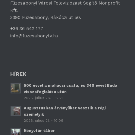
Füzesabonyi Városi Televíziózást Segítő Nonprofit
Kft.
3390 Füzesabony, Rákóczi út 50.
+36 36 542 177
info@fuzesabonytv.hu
HÍREK
500 évvel a mohácsi csata, és 340 évvel Buda
visszafoglalása után
2026. július 28. - 12:21
Augusztusban érvényüket vesztik a régi
személyik
2026. július 21. - 10:06
Könyvtár tábor