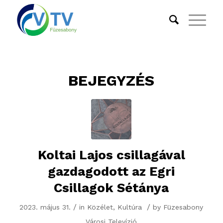
BEJEGYZÉS
Koltai Lajos csillagával
gazdagodott az Egri
Csillagok Sétánya
/
/
2023. május 31.
in
Közélet
,
Kultúra
by
Füzesabony
Városi Televízió