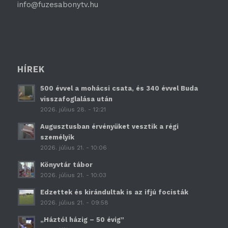
info@fuzesabonytv.hu
HÍREK
500 évvel a mohácsi csata, és 340 évvel Buda
visszafoglalása után
2026. július 28. - 12:21
Augusztusban érvényüket vesztik a régi
személyik
2026. július 21. - 10:06
Könyvtár tábor
2026. július 21. - 10:03
Edzettek és kirándultak is az ifjú focisták
2026. július 21. - 09:58
„Háztól házig – 50 évig”