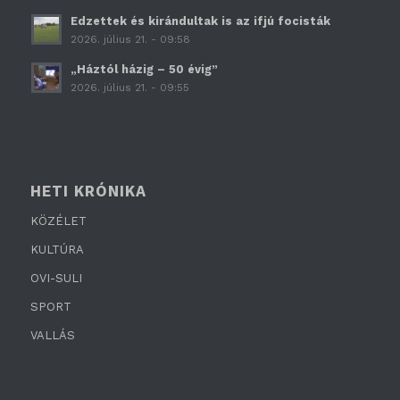
Edzettek és kirándultak is az ifjú focisták
2026. július 21. - 09:58
„Háztól házig – 50 évig”
2026. július 21. - 09:55
HETI KRÓNIKA
KÖZÉLET
KULTÚRA
OVI-SULI
SPORT
VALLÁS