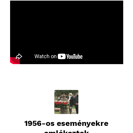
1956-os eseményekre