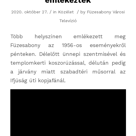
emlékeztek
/
/
2020. október 27.
in
Közélet
by
Füzesabony Városi
Televízió
Több helyszínen emlékezett meg
Füzesabony az 1956-os eseményekről
pénteken. Délelőtt ünnepi szentmisével és
templomkerti koszorúzással, délután pedig
a járvány miatt szabadtéri műsorral az
Ifjúság úti kopjafánál.