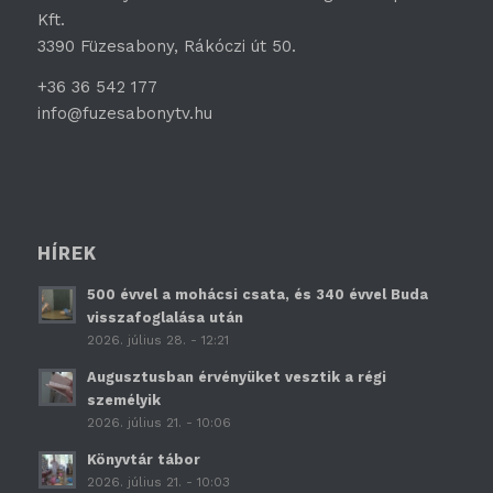
Kft.
3390 Füzesabony, Rákóczi út 50.
+36 36 542 177
info@fuzesabonytv.hu
HÍREK
500 évvel a mohácsi csata, és 340 évvel Buda
visszafoglalása után
2026. július 28. - 12:21
Augusztusban érvényüket vesztik a régi
személyik
2026. július 21. - 10:06
Könyvtár tábor
2026. július 21. - 10:03