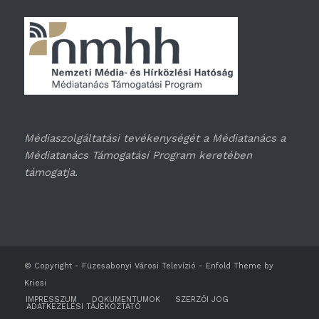
Médiaszolgáltatási tevékenységét a Médiatanács a
Médiatanács Támogatási Program keretében
támogatja.
© Copyright -
Füzesabonyi Városi Televízió
-
Enfold Theme by
Kriesi
IMPRESSZUM
DOKUMENTUMOK
SZERZŐI JOG
ADATKEZELÉSI TÁJÉKOZTATÓ