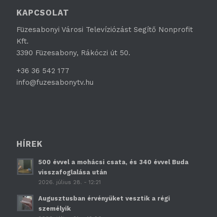
KAPCSOLAT
Füzesabonyi Városi Televíziózást Segítő Nonprofit
Kft.
3390 Füzesabony, Rákóczi út 50.
+36 36 542 177
info@fuzesabonytv.hu
HÍREK
500 évvel a mohácsi csata, és 340 évvel Buda
visszafoglalása után
2026. július 28. - 12:21
Augusztusban érvényüket vesztik a régi
személyik