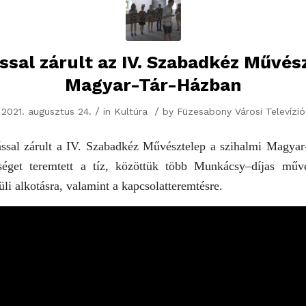
ással zárult az IV. Szabadkéz Művés
Magyar-Tár-Házban
/
/
2021. augusztus 24.
in
Kultúra
by
Füzesabony Városi Televízió
tással zárult a IV. Szabadkéz Művésztelep a szihalmi Magya
séget teremtett a tíz, közöttük több Munkácsy–díjas műv
üli alkotásra, valamint a kapcsolatteremtésre.