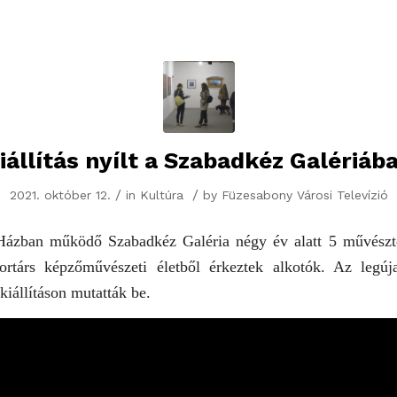
iállítás nyílt a Szabadkéz Galériáb
/
/
2021. október 12.
in
Kultúra
by
Füzesabony Városi Televízió
ázban működő Szabadkéz Galéria négy év alatt 5 művésztel
rtárs képzőművészeti életből érkeztek alkotók. Az legú
kiállításon mutatták be.