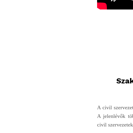
Sza
A civil szervez
A jelenlévők tö
civil szervezetek