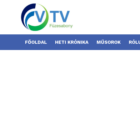
FŐOLDAL
HETI KRÓNIKA
MŰSOROK
RÓL