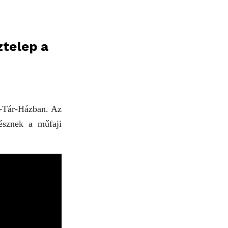
ztelep a
r-Tár-Házban. Az
észnek a műfaji