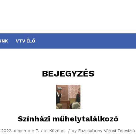
UNK
VTV ÉLŐ
BEJEGYZÉS
Színházi műhelytalálkozó
/
/
2022. december 7.
in
Közélet
by
Füzesabony Városi Televízió